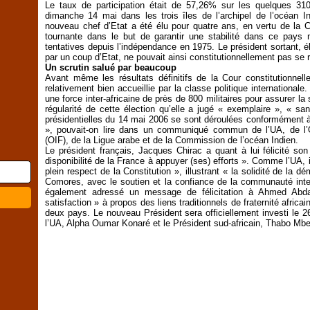
Le taux de participation était de 57,26% sur les quelques 3
dimanche 14 mai dans les trois îles de l’archipel de l’océan 
nouveau chef d’Etat a été élu pour quatre ans, en vertu de la C
tournante dans le but de garantir une stabilité dans ce pays
tentatives depuis l’indépendance en 1975. Le président sortant, é
par un coup d’Etat, ne pouvait ainsi constitutionnellement pas se 
Un scrutin salué par beaucoup
Avant même les résultats définitifs de la Cour constitutionnel
relativement bien accueillie par la classe politique internationale
une force inter-africaine de près de 800 militaires pour assurer la 
régularité de cette élection qu’elle a jugé « exemplaire », « sa
présidentielles du 14 mai 2006 se sont déroulées conformément à la
», pouvait-on lire dans un communiqué commun de l’UA, de l’Or
(OIF), de la Ligue arabe et de la Commission de l’océan Indien.
Le président français, Jacques Chirac a quant à lui félicité so
disponibilité de la France à appuyer (ses) efforts ». Comme l’UA, il
plein respect de la Constitution », illustrant « la solidité de la 
Comores, avec le soutien et la confiance de la communauté int
également adressé un message de félicitation à Ahmed Abdal
satisfaction » à propos des liens traditionnels de fraternité africa
deux pays. Le nouveau Président sera officiellement investi le 
l’UA, Alpha Oumar Konaré et le Président sud-africain, Thabo Mbe