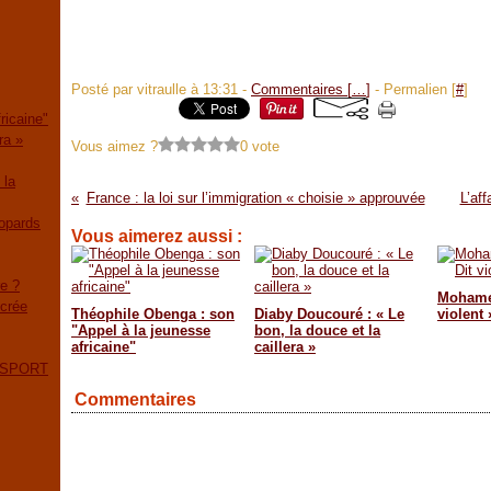
Posté par vitraulle à 13:31 -
Commentaires [
…
]
- Permalien [
#
]
ricaine"
ra »
Vous aimez ?
0 vote
 la
France : la loi sur l’immigration « choisie » approuvée
L’af
éopards
Vous aimerez aussi :
e ?
Mohamed
ncrée
Théophile Obenga : son
Diaby Doucouré : « Le
violent 
"Appel à la jeunesse
bon, la douce et la
africaine"
caillera »
 SPORT
Commentaires