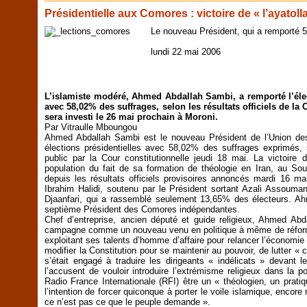
Présidentielle aux Comores : victoire de « l’ayato
Le nouveau Président, qui a remporté 5
lundi 22 mai 2006
L’islamiste modéré, Ahmed Abdallah Sambi, a remporté l’éle
avec 58,02% des suffrages, selon les résultats officiels de la
sera investi le 26 mai prochain à Moroni.
Par Vitraulle Mboungou
Ahmed Abdallah Sambi est le nouveau Président de l’Union de
élections présidentielles avec 58,02% des suffrages exprimés, se
public par la Cour constitutionnelle jeudi 18 mai. La victoire
population du fait de sa formation de théologie en Iran, au Sou
depuis les résultats officiels provisoires annoncés mardi 16 m
Ibrahim Halidi, soutenu par le Président sortant Azali Assoum
Djaanfari, qui a rassemblé seulement 13,65% des électeurs. Ah
septième Président des Comores indépendantes.
Chef d’entreprise, ancien député et guide religieux, Ahmed Abd
campagne comme un nouveau venu en politique à même de réformer 
exploitant ses talents d’homme d’affaire pour relancer l’économi
modifier la Constitution pour se maintenir au pouvoir, de lutter « co
s’était engagé à traduire les dirigeants « indélicats » devant 
l’accusent de vouloir introduire l’extrémisme religieux dans la po
Radio France Internationale (RFI) être un « théologien, un pratiq
l’intention de forcer quiconque à porter le voile islamique, encor
ce n’est pas ce que le peuple demande ».