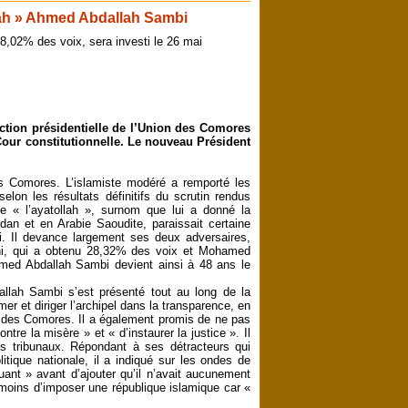
llah » Ahmed Abdallah Sambi
8,02% des voix, sera investi le 26 mai
ction présidentielle de l’Union des Comores
 Cour constitutionnelle. Le nouveau Président
s Comores. L’islamiste modéré a remporté les
lon les résultats définitifs du scrutin rendus
 de « l’ayatollah », surnom que lui a donné la
dan et en Arabie Saoudite, paraissait certaine
ai. Il devance largement ses deux adversaires,
ani, qui a obtenu 28,32% des voix et Mohamed
med Abdallah Sambi devient ainsi à 48 ans le
allah Sambi s’est présenté tout au long de la
et diriger l’archipel dans la transparence, en
e des Comores. Il a également promis de ne pas
ntre la misère » et « d’instaurer la justice ». Il
les tribunaux. Répondant à ses détracteurs qui
litique nationale, il a indiqué sur les ondes de
uant » avant d’ajouter qu’il n’avait aucunement
e moins d’imposer une république islamique car «