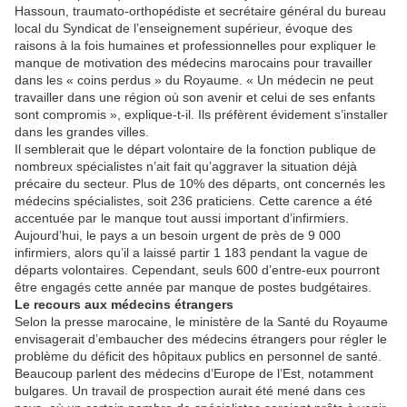
Hassoun, traumato-orthopédiste et secrétaire général du bureau
local du Syndicat de l’enseignement supérieur, évoque des
raisons à la fois humaines et professionnelles pour expliquer le
manque de motivation des médecins marocains pour travailler
dans les « coins perdus » du Royaume. « Un médecin ne peut
travailler dans une région où son avenir et celui de ses enfants
sont compromis », explique-t-il. Ils préfèrent évidement s’installer
dans les grandes villes.
Il semblerait que le départ volontaire de la fonction publique de
nombreux spécialistes n’ait fait qu’aggraver la situation déjà
précaire du secteur. Plus de 10% des départs, ont concernés les
médecins spécialistes, soit 236 praticiens. Cette carence a été
accentuée par le manque tout aussi important d’infirmiers.
Aujourd’hui, le pays a un besoin urgent de près de 9 000
infirmiers, alors qu’il a laissé partir 1 183 pendant la vague de
départs volontaires. Cependant, seuls 600 d’entre-eux pourront
être engagés cette année par manque de postes budgétaires.
Le recours aux médecins étrangers
Selon la presse marocaine, le ministère de la Santé du Royaume
envisagerait d’embaucher des médecins étrangers pour régler le
problème du déficit des hôpitaux publics en personnel de santé.
Beaucoup parlent des médecins d’Europe de l’Est, notamment
bulgares. Un travail de prospection aurait été mené dans ces