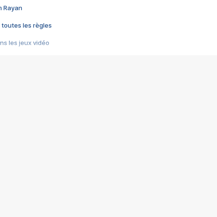
im Rayan
 toutes les règles
s les jeux vidéo
us choquant de Rockstar ? - Le scandale BULLY
e plus moche de Steam
du RÊVE tourne au CAUCHEMAR
pendant 8 heures
it… à tort
umiliés par un jeu vidéo
ire - Final Fantasy 8
ti un empire - Age of Empires
story DOFUS