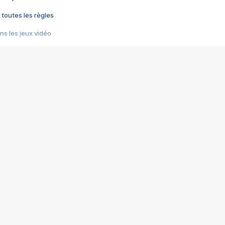
 toutes les règles
s les jeux vidéo
us choquant de Rockstar ? - Le scandale BULLY
e plus moche de Steam
du RÊVE tourne au CAUCHEMAR
pendant 8 heures
it… à tort
umiliés par un jeu vidéo
ire - Final Fantasy 8
ti un empire - Age of Empires
story DOFUS
tard, il crée l'un des pires jeux de tous les temps, MindsEye.