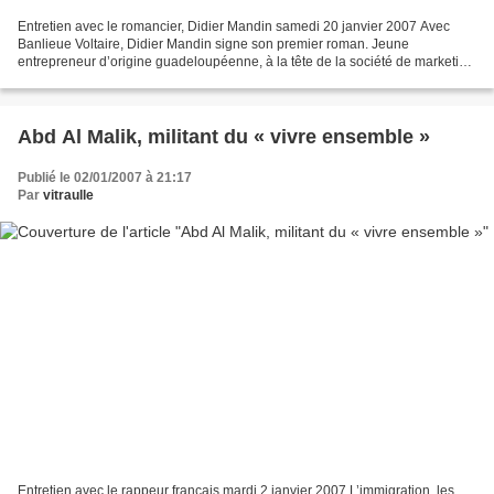
Entretien avec le romancier, Didier Mandin samedi 20 janvier 2007 Avec
Banlieue Voltaire, Didier Mandin signe son premier roman. Jeune
entrepreneur d’origine guadeloupéenne, à la tête de la société de marketing
ethnique ak-a et producteur du Tchip Show,...
Abd Al Malik, militant du « vivre ensemble »
Publié le 02/01/2007 à 21:17
Par
vitraulle
Entretien avec le rappeur français mardi 2 janvier 2007 L’immigration, les