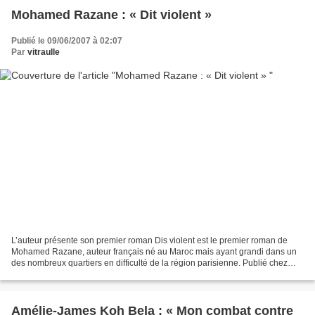
Mohamed Razane : « Dit violent »
Publié le 09/06/2007 à 02:07
Par
vitraulle
L’auteur présente son premier roman Dis violent est le premier roman de
Mohamed Razane, auteur français né au Maroc mais ayant grandi dans un
des nombreux quartiers en difficulté de la région parisienne. Publié chez
Gallimard, il met en scène dans ce...
Amélie-James Koh Bela : « Mon combat contre