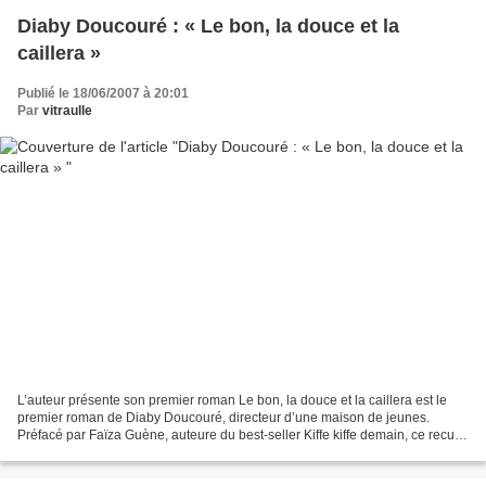
Diaby Doucouré : « Le bon, la douce et la
caillera »
Publié le 18/06/2007 à 20:01
Par
vitraulle
L’auteur présente son premier roman Le bon, la douce et la caillera est le
premier roman de Diaby Doucouré, directeur d’une maison de jeunes.
Préfacé par Faïza Guène, auteure du best-seller Kiffe kiffe demain, ce recueil
de neuf nouvelles met en scène...