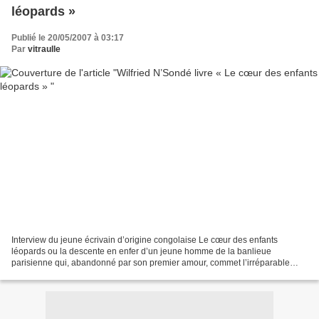
léopards »
Publié le 20/05/2007 à 03:17
Par
vitraulle
Interview du jeune écrivain d’origine congolaise Le cœur des enfants
léopards ou la descente en enfer d’un jeune homme de la banlieue
parisienne qui, abandonné par son premier amour, commet l’irréparable
alors qu’il est ivre mort. Wilfried N’Sondé, l’auteur...